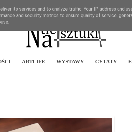
liver its services and to analyze traffic. Your IP address and us
rmance and security metrics to ensure quality of service, gene
buse.
ŚCI
ARTLIFE
WYSTAWY
CYTATY
E