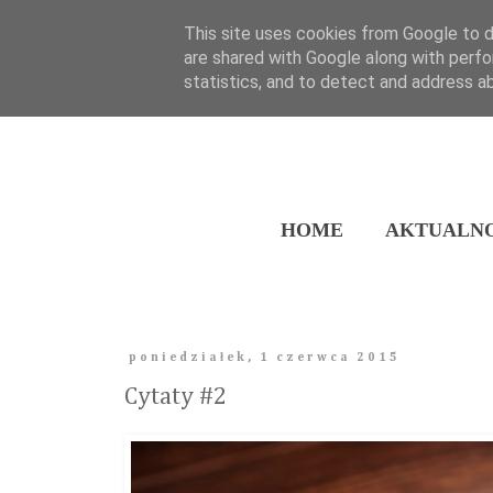
This site uses cookies from Google to de
are shared with Google along with perfo
statistics, and to detect and address a
HOME
AKTUALNO
poniedziałek, 1 czerwca 2015
Cytaty #2