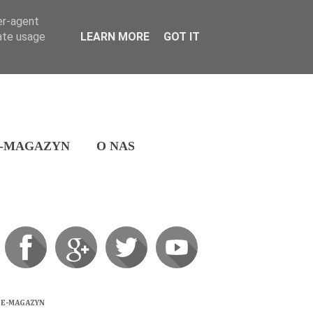
er-agent
rate usage
LEARN MORE
GOT IT
-MAGAZYN
O NAS
E-MAGAZYN